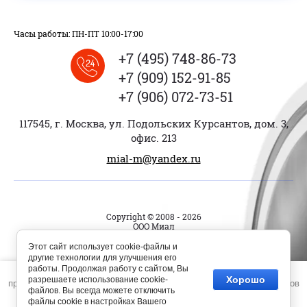
Часы работы: ПН-ПТ 10:00-17:00
+7 (495) 748-86-73
+7 (909) 152-91-85
+7 (906) 072-73-51
117545, г. Москва, ул. Подольских Курсантов, дом. 3,
офис. 213
mial-m@yandex.ru
Copyright © 2008 - 2026
ООО Миал
Политика конфиденциальности
Этот сайт использует cookie-файлы и
другие технологии для улучшения его
работы. Продолжая работу с сайтом, Вы
Этот сайт использует файлы cookie и метаданные. Продолжая
Хорошо
разрешаете использование cookie-
просматривать его, вы соглашаетесь на использование нами файлов
файлов. Вы всегда можете отключить
cookie и метаданных в соответствии с
Политикой
файлы cookie в настройках Вашего
конфиденциальности
.